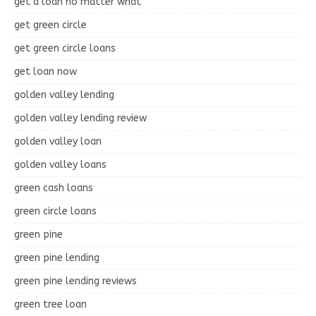
get a loan no matter what
get green circle
get green circle loans
get loan now
golden valley lending
golden valley lending review
golden valley loan
golden valley loans
green cash loans
green circle loans
green pine
green pine lending
green pine lending reviews
green tree loan