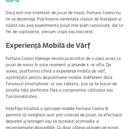
site-ul
Dacă ești mai interesat de jocuri de masă, Fortuna Casino nu
te va dezamăgi. Poți încerca variantele clasice de blackjack și
ruletă sau poți experimenta jocuri mai puțin cunoscute, dar la
fel de captivante, precum craps sau baccarat.
Experiență Mobilă de Vârf
Fortuna Casino înțelege nevoia jucătorilor de a avea acces la
jocuri de noroc în orice moment și oriunde s-ar afla. De
aceea, platforma oferă o experiență mobilă de vârf,
optimizată pentru dispozitivele mobile. Indiferent dacă
folosești smartphone-ul sau tableta, poți să te bucuri de
jocurile tale preferate fără a compromite calitatea sau
funcționalitatea.
Interfața intuitivă a aplicației mobile Fortuna Casino îți
permite să navighezi ușor prin colecția de jocuri, să efectuezi
depuneri și retrageri sau să accesezi promoțiile și
recompensele disponibile. Cu doar câteva atingeri pe ecran,