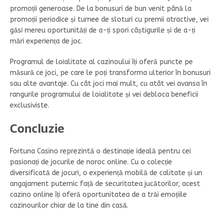
promoții generoase. De la bonusuri de bun venit până la
promoții periodice și turnee de sloturi cu premii atractive, vei
găsi mereu oportunități de a-ți spori câștigurile și de a-ți
mări experiența de joc.
Programul de loialitate al cazinoului îți oferă puncte pe
măsură ce joci, pe care le poți transforma ulterior în bonusuri
sau alte avantaje. Cu cât joci mai mult, cu atât vei avansa în
rangurile programului de loialitate și vei debloca beneficii
exclusiviste.
Concluzie
Fortuna Casino reprezintă o destinație ideală pentru cei
pasionați de jocurile de noroc online. Cu o colecție
diversificată de jocuri, o experiență mobilă de calitate și un
angajament puternic față de securitatea jucătorilor, acest
cazino online îți oferă oportunitatea de a trăi emoțiile
cazinourilor chiar de la tine din casă.