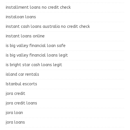
installment loans no credit check
instaloan loans
instant cash loans australia no credit check
instant loans online
is big valley financial loan safe
is big valley financial loans legit
is bright star cash loans legit
island car rentals
Istanbul escorts
jora credit
jora credit loans
jora loan
jora loans