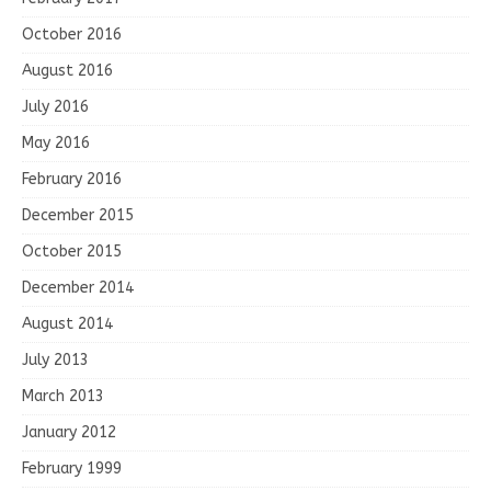
October 2016
August 2016
July 2016
May 2016
February 2016
December 2015
October 2015
December 2014
August 2014
July 2013
March 2013
January 2012
February 1999