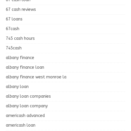
67 cash reviews
67 loans
67cash
745 cash hours
745cash
albany finance
albany finance loan
albany finance west monroe la
albany loan
albany loan companies
albany loan company
americash advanced
americash loan