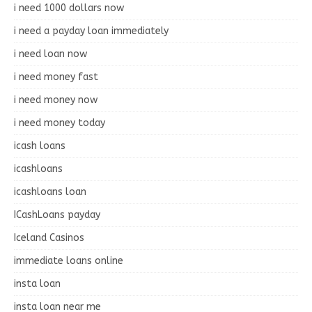
i need 1000 dollars now
i need a payday loan immediately
i need loan now
i need money fast
i need money now
i need money today
icash loans
icashloans
icashloans loan
ICashLoans payday
Iceland Casinos
immediate loans online
insta loan
insta loan near me