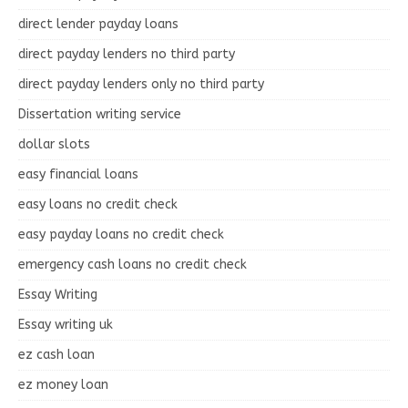
direct lender payday loans
direct payday lenders no third party
direct payday lenders only no third party
Dissertation writing service
dollar slots
easy financial loans
easy loans no credit check
easy payday loans no credit check
emergency cash loans no credit check
Essay Writing
Essay writing uk
ez cash loan
ez money loan