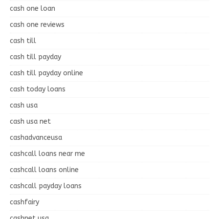
cash one loan
cash one reviews
cash till
cash till payday
cash till payday online
cash today loans
cash usa
cash usa net
cashadvanceusa
cashcall loans near me
cashcall loans online
cashcall payday loans
cashfairy
cashnet usa