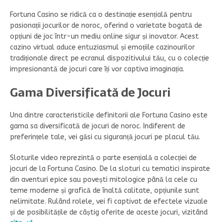
Fortuna Casino se ridică ca o destinație esențială pentru
pasionații jocurilor de noroc, oferind o varietate bogată de
opțiuni de joc într-un mediu online sigur și inovator. Acest
cazino virtual aduce entuziasmul și emoțiile cazinourilor
tradiționale direct pe ecranul dispozitivului tău, cu o colecție
impresionantă de jocuri care îți vor captiva imaginația.
Gama Diversificată de Jocuri
Una dintre caracteristicile definitorii ale Fortuna Casino este
gama sa diversificată de jocuri de noroc. Indiferent de
preferințele tale, vei găsi cu siguranță jocuri pe placul tău.
Sloturile video reprezintă o parte esențială a colecției de
jocuri de la Fortuna Casino. De la sloturi cu tematici inspirate
din aventuri epice sau povești mitologice până la cele cu
teme moderne și grafică de înaltă calitate, opțiunile sunt
nelimitate. Rulând rolele, vei fi captivat de efectele vizuale
și de posibilitățile de câștig oferite de aceste jocuri, vizitând